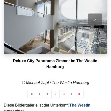
>
Deluxe City Panorama Zimmer im The Westin,
Hamburg.
© Michael Zapf / The Westin Hamburg
Anfang
Vorherige
Nächste
Ende
«
‹
1
2
3
›
»
Diese Bildergalerie ist der Unterkunft
The Westin