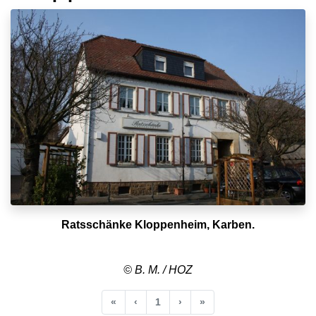
Ratsschänke Kloppenheim, Karben.
© B. M. / HOZ
Anfang
Vorherige
Nächste
Ende
«
‹
1
›
»