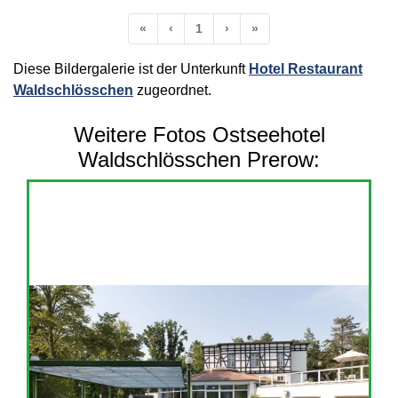
Anfang
Vorherige
Nächste
Ende
«
‹
1
›
»
Diese Bildergalerie ist der Unterkunft
Hotel Restaurant
Waldschlösschen
zugeordnet.
Weitere Fotos Ostseehotel
Waldschlösschen Prerow: