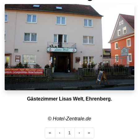
Gästezimmer Lisas Welt, Ehrenberg.
© Hotel-Zentrale.de
Anfang
Vorherige
Nächste
Ende
«
‹
1
›
»