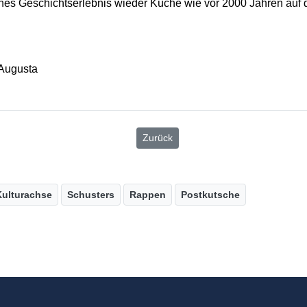
es Geschichtserlebnis wieder Küche wie vor 2000 Jahren auf d
 Augusta
Zurück
Kulturachse
Schusters
Rappen
Postkutsche