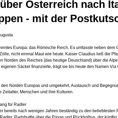
ber Österreich nach Ital
ppen - mit der Postkuts
Augusta
ereintes Europa: das Römische Reich. Es umfasste neben dem G
lle, nicht einmal Maut wie heute. Kaiser Claudius ließ die Pfa
en Norden des Reiches (das heutige Deuschland) über die Alpen
m eigenen Säckel finanzierte, trägt sie bis heute den Namen Vi
n den Norden Europas und umgekehrt, Austausch und Begegnun
 Zeitalter, Menschen und ihre Kulturen.
ang für Radler
er bereits nach wenigen Jahren beständig zu den beliebtesten
Radler. Radshuttle über die Pässe und Rückholbus, der künftig