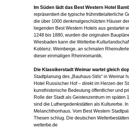
Im Süden lädt das Best Western Hotel Bamb
repräsentiert die typische frühmittelalterlich
die über 1000 denkmalgeschützten Häuser der 
liegenden Best Western Hotels aus gestartet we
1248 bis 1880, wurden die originalen Bauplän
Wiesbaden kann die Welterbe-Kulturlandschaft 
Koblenz. Weinberge, an schmalen Rheinuferl
dieser einmaligen Rheinromantik.
Die Klassikerstadt Weimar wartet gleich d
Stadtplanung des „Bauhaus-Stils“ in Weimar h
Hotel Russischer Hof – direkt im Herzen der 
kunsthistorische Bedeutung öffentlicher und 
Rolle der Stadt als Geisteszentrum im späten
sind die Luthergedenkstätten als Kulturerbe. I
Melanchthonhaus. Vom Best Western Stadtpalais
Thesen schlug. Die deutschen Welterbestätt
welterbe.de