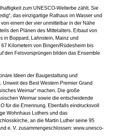
llhaftigkeit zum UNESCO-Welterbe zählt. Sie
nedig“, das einzigartige Rathaus im Wasser und
on einem der vier unmittelbar in der Nähe
eils den Plänen des Mittelalters. Erbaut von
s in Boppard, Lahnstein, Mainz und
uf 67 Kilometern von Bingen/Rüdesheim bis
uf den Felsvorsprüngen bilden das Ensemble
onäre Ideen der Baugestaltung und
t. Unweit des Best Western Premier Grand
assisches Weimar“ machen. Die große
lassischen Weimar sowie die entscheidende
 für die Ernennung. Ebenfalls eindrucksvoll
stige Wohnhaus Luthers und das
hlosskirche, an die Martin Luther seine 95
land e. V. zusammengeschlossen: www.unesco-