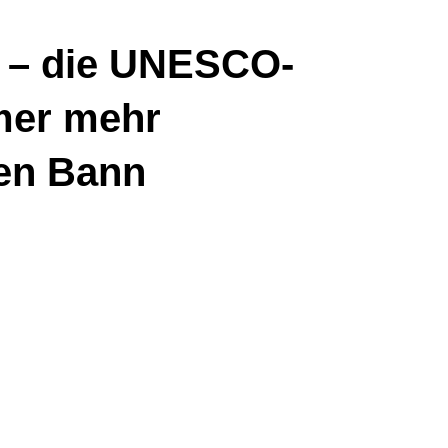
e – die UNESCO-
mmer mehr
ren Bann