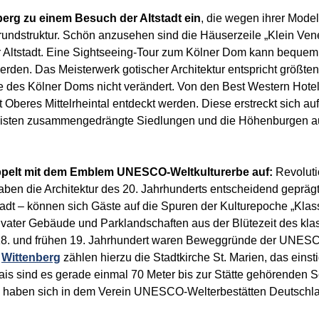
erg zu einem Besuch der Altstadt ein
, die wegen ihrer Mode
e Grundstruktur. Schön anzusehen sind die Häuserzeile „Klein Ve
Altstadt. Eine Sightseeing-Tour zum Kölner Dom kann bequem v
rden. Das Meisterwerk gotischer Architektur entspricht größtent
e des Kölner Doms nicht verändert. Von den Best Western Hotel
Oberes Mittelrheintal entdeckt werden. Diese erstreckt sich a
eisten zusammengedrängte Siedlungen und die Höhenburgen a
oppelt mit dem Emblem UNESCO-Weltkulturerbe auf:
Revoluti
aben die Architektur des 20. Jahrhunderts entscheidend gepräg
Stadt – können sich Gäste auf die Spuren der Kulturepoche „Kl
privater Gebäude und Parklandschaften aus der Blütezeit des k
 18. und frühen 19. Jahrhundert waren Beweggründe der UNESCO
n
Wittenberg
zählen hierzu die Stadtkirche St. Marien, das ein
 sind es gerade einmal 70 Meter bis zur Stätte gehörenden Sc
en haben sich in dem Verein UNESCO-Welterbestätten Deutsch