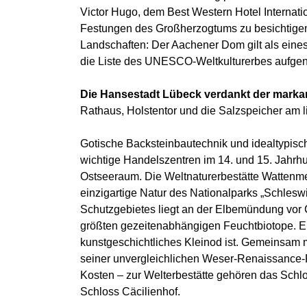
Victor Hugo, dem Best Western Hotel Internati
Festungen des Großherzogtums zu besichtigen
Landschaften: Der Aachener Dom gilt als eines
die Liste des UNESCO-Weltkulturerbes aufge
Die Hansestadt Lübeck verdankt der markan
Rathaus, Holstentor und die Salzspeicher am 
Gotische Backsteinbautechnik und idealtypisc
wichtige Handelszentren im 14. und 15. Jahrhu
Ostseeraum. Die Weltnaturerbestätte Wattenme
einzigartige Natur des Nationalparks „Schlesw
Schutzgebietes liegt an der Elbemündung vor 
größten gezeitenabhängigen Feuchtbiotope. Eb
kunstgeschichtliches Kleinod ist. Gemeinsam m
seiner unvergleichlichen Weser-Renaissance-
Kosten – zur Welterbestätte gehören das Schl
Schloss Cäcilienhof.