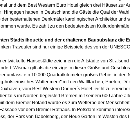
onal und dem Best Western Euro Hotel gleich drei Häuser zur Au
. Hingegen haben in Deutschland die Gäste die Qual der Wah
 der besterhaltenen Denkmäler karolingischer Architektur und 
nommen wurde. Es zählt zu den bedeutendsten Kulturdenkmäle
ten Stadtsilhouette und der erhaltenen Bausubstanz die 
linken Traveufer sind nur einige Beispiele des von der UNESC
h entwickelte Hansestädte zeichnen die Altstädte von Stralsun
ndert. Wismar gilt als die einzige in dieser Größe und Geschlo
er umfasst ein 10.000 Quadratkilometer großes Gebiet in den 
ig-holsteinisches Wattenmeer“ mit den Wattflächen, Prielen, Dün
Cuxhaven, vom Best Western Donner´s Hotel leicht zu erreichen
enfalls im Norden begeistert Bremen mit seinem 600 Jahre alt
it dem Bremer Roland wurde es zum Welterbe der Menschheit erk
Fassade vor dem Bremer Rathaus. In Potsdam kommen interessi
oss, der Park von Babelsberg, der Neue Garten im Westen des 