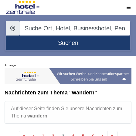
Suchen
Anzeige
Nachrichten zum Thema "wandern"
Auf dieser Seite finden Sie unsere Nachrichten zum
Thema
wandern
.
«
‹
1
2
3
4
5
6
›
»