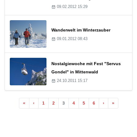
09.02.2012 15:29
Wanderwelt im Winterzauber
09.01.2012 08:43
Nostalgiewoche mit Fest "Servus
Gondel" in Mittenwald
24.10.2011 15:17
«
‹
1
2
3
4
5
6
›
»