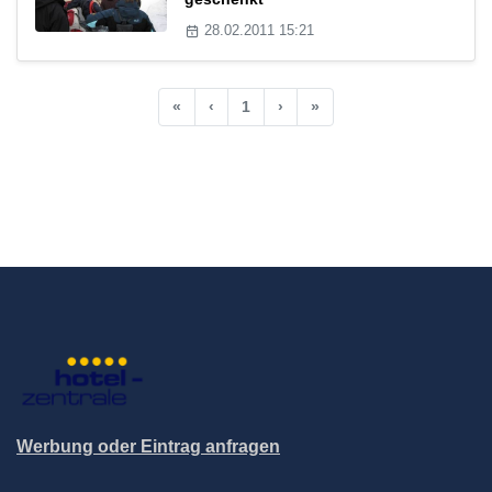
28.02.2011 15:21
«
‹
1
›
»
Werbung oder Eintrag anfragen