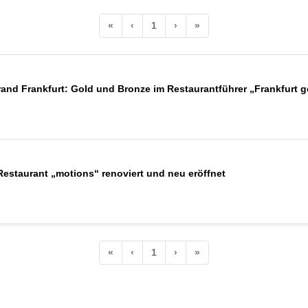
«
‹
1
›
»
and Frankfurt: Gold und Bronze im Restaurantführer „Frankfurt g
estaurant „motions“ renoviert und neu eröffnet
«
‹
1
›
»