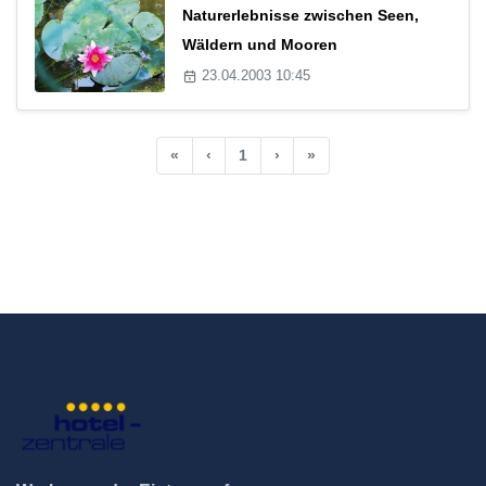
Naturerlebnisse zwischen Seen,
Wäldern und Mooren
23.04.2003 10:45
«
‹
1
›
»