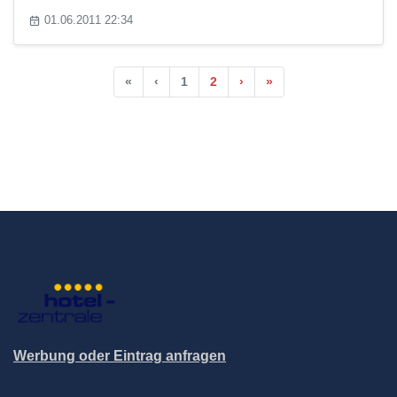
01.06.2011 22:34
«
‹
1
2
›
»
Werbung oder Eintrag anfragen