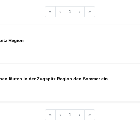
«
‹
1
›
»
spitz Region
hen läuten in der Zugspitz Region den Sommer ein
«
‹
1
›
»