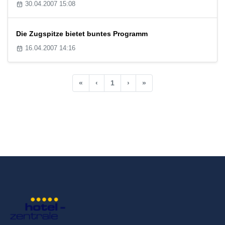
30.04.2007 15:08
Die Zugspitze bietet buntes Programm
16.04.2007 14:16
«
‹
1
›
»