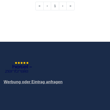
«
‹
1
›
»
Werbung oder Eintrag anfragen