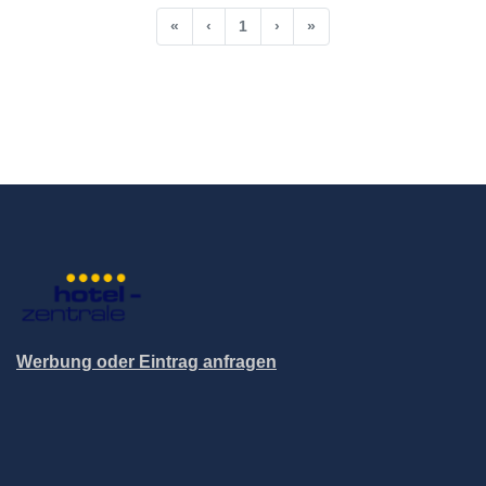
«
‹
1
›
»
Werbung oder Eintrag anfragen