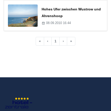
Hohes Ufer zwischen Wustrow und
Ahrenshoop
08.09.2010 16:44
«
‹
1
›
»