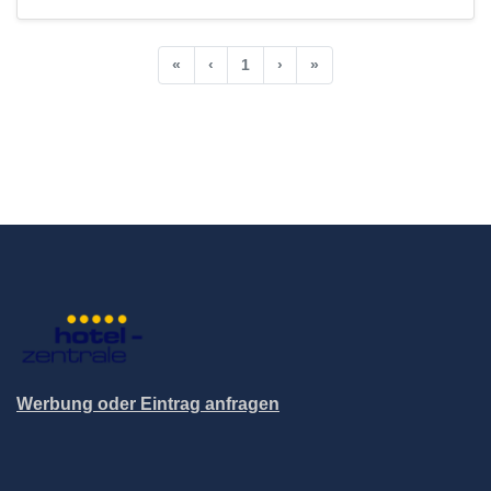
«
‹
1
›
»
Werbung oder Eintrag anfragen