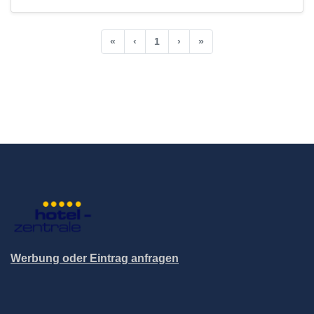
«
‹
1
›
»
Werbung oder Eintrag anfragen