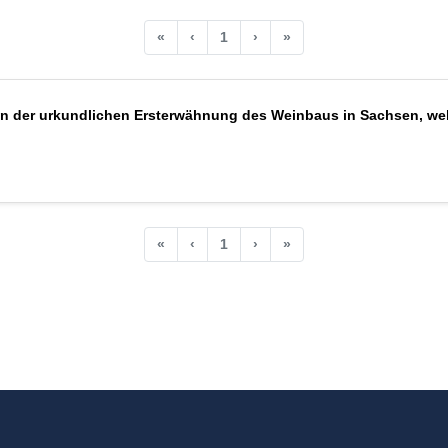
«
‹
1
›
»
min der urkundlichen Ersterwähnung des Weinbaus in Sachsen, we
«
‹
1
›
»