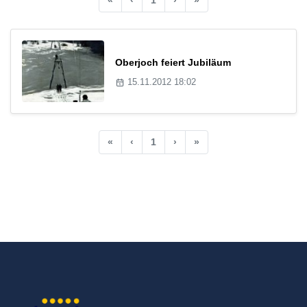
Oberjoch feiert Jubiläum
15.11.2012 18:02
«
‹
1
›
»