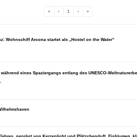
«
‹
1
›
»
: Wohnschiff Arcona startet als „Hostel on the Water“
 während eines Spaziergangs entlang des UNESCO-Weltnaturerbes
.
 Wilhelmshaven
es Jahres, geprägt von Kerzenlicht und Plätzchenduft, Eisblumen,