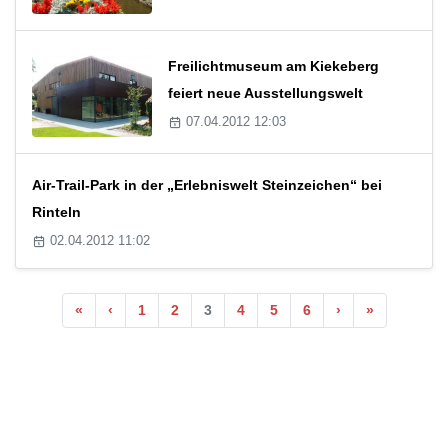
Freilichtmuseum am Kiekeberg
feiert neue Ausstellungswelt
07.04.2012 12:03
Air-Trail-Park in der „Erlebniswelt Steinzeichen“ bei
Rinteln
02.04.2012 11:02
«
‹
1
2
3
4
5
6
›
»