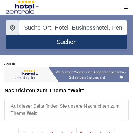
Suchen
Anzeige
Nachrichten zum Thema "Welt"
Auf dieser Seite finden Sie unsere Nachrichten zum
Thema
Welt
.
«
‹
1
2
3
4
5
6
›
»