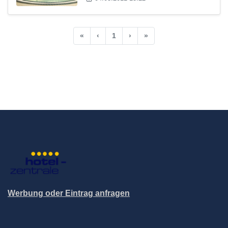
«
‹
1
›
»
Werbung oder Eintrag anfragen