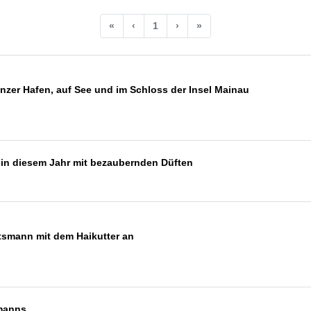
«
‹
1
›
»
nzer Hafen, auf See und im Schloss der Insel Mainau
 in diesem Jahr mit bezaubernden Düften
tsmann mit dem Haikutter an
manns