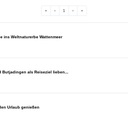
«
‹
1
›
»
e ins Weltnaturerbe Wattenmeer
Butjadingen als Reiseziel lieben...
den Urlaub genießen