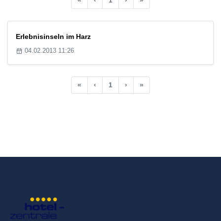
Erlebnisinseln im Harz
04.02.2013 11:26
«
‹
1
›
»