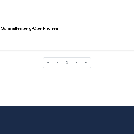
 Schmallenberg-Oberkirchen
«
‹
1
›
»