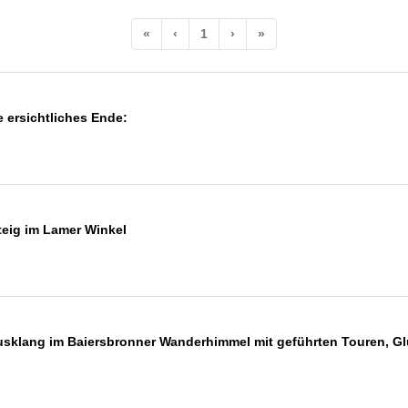
«
‹
1
›
»
 ersichtliches Ende:
eig im Lamer Winkel
sklang im Baiersbronner Wanderhimmel mit geführten Touren, Gl