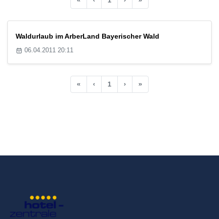
Waldurlaub im ArberLand Bayerischer Wald
06.04.2011 20:11
«
‹
1
›
»