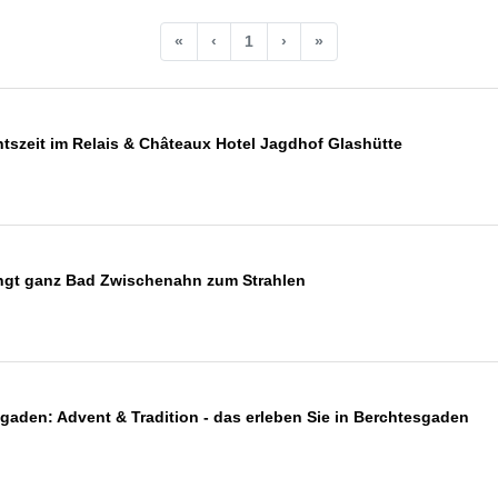
«
‹
1
›
»
szeit im Relais & Châteaux Hotel Jagdhof Glashütte
ingt ganz Bad Zwischenahn zum Strahlen
gaden: Advent & Tradition - das erleben Sie in Berchtesgaden