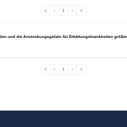
«
‹
1
›
»
den und die Ansteckungsgefahr für Erkältungskrankheiten größer.
«
‹
1
›
»