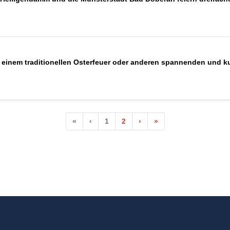
 einem traditionellen Osterfeuer oder anderen spannenden und ku
«
‹
1
2
›
»