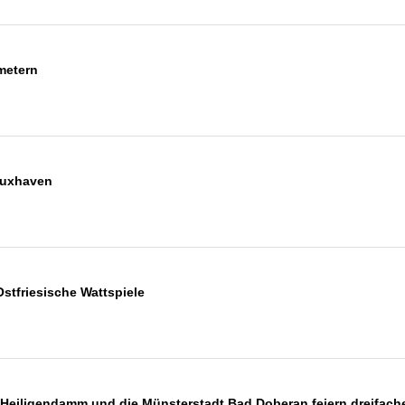
ometern
Cuxhaven
stfriesische Wattspiele
Heiligendamm und die Münsterstadt Bad Doberan feiern dreifach