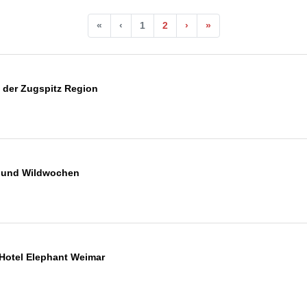
«
‹
1
2
›
»
 der Zugspitz Region
 und Wildwochen
Hotel Elephant Weimar