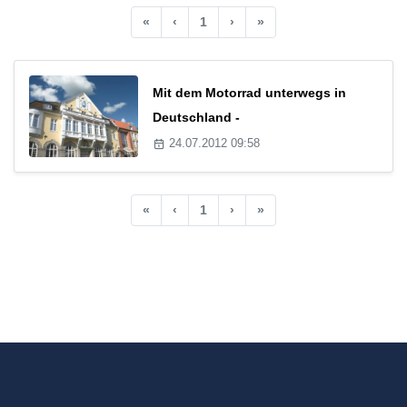
«
‹
1
›
»
Mit dem Motorrad unterwegs in
Deutschland -
24.07.2012 09:58
«
‹
1
›
»