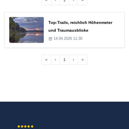
Top-Trails, reichlich Höhenmeter
und Traumausblicke
14.04.2026 11:30
«
‹
1
›
»