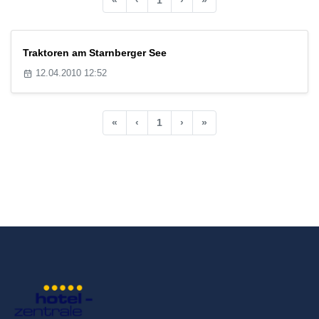
Traktoren am Starnberger See
12.04.2010 12:52
«
‹
1
›
»