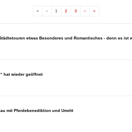
«
‹
1
2
3
›
»
 Städtetouren etwas Besonderes und Romantisches - denn es ist w
 hat wieder geöffnet
u mit Pferdebenediktion und Umritt