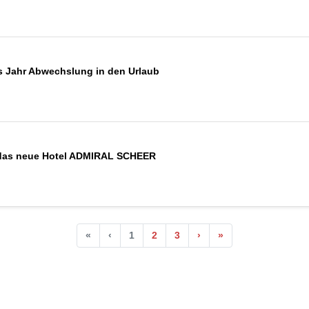
s Jahr Abwechslung in den Urlaub
r das neue Hotel ADMIRAL SCHEER
«
‹
1
2
3
›
»