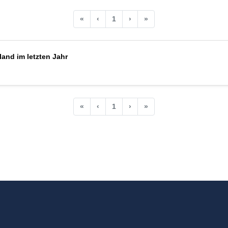
«
‹
1
›
»
and im letzten Jahr
«
‹
1
›
»