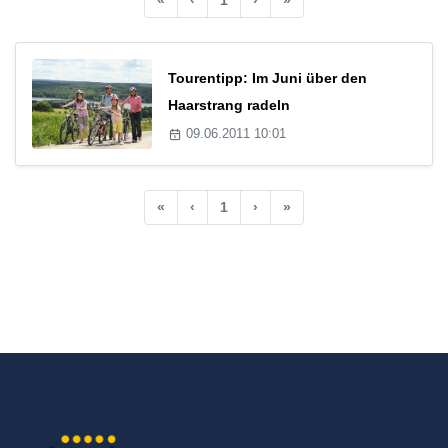
Tourentipp: Im Juni über den
Haarstrang radeln
09.06.2011 10:01
«
‹
1
›
»