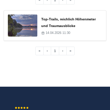
Top-Trails, reichlich Höhenmeter
und Traumausblicke
14.04.2026 11:30
«
‹
1
›
»