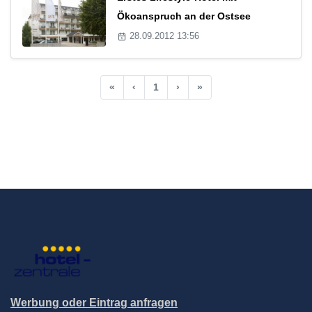
Ökoanspruch an der Ostsee
28.09.2012 13:56
«
‹
1
›
»
Werbung oder Eintrag anfragen