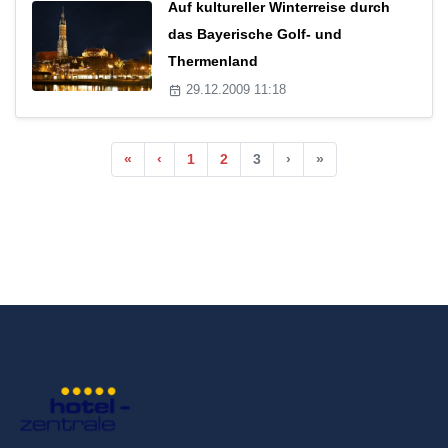
Auf kultureller Winterreise durch
das Bayerische Golf- und
Thermenland
29.12.2009 11:18
«
‹
1
2
3
›
»