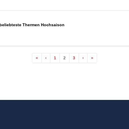
 beliebteste Thermen Hochsaison
«
‹
1
2
3
›
»