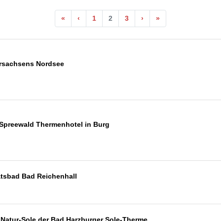
«
‹
1
2
3
›
»
ersachsens Nordsee
 Spreewald Thermenhotel in Burg
tsbad Bad Reichenhall
e Natur-Sole der Bad Harzburger Sole-Therme