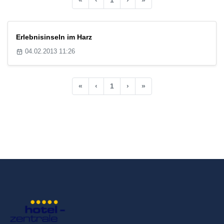
Erlebnisinseln im Harz
04.02.2013 11:26
«
‹
1
›
»