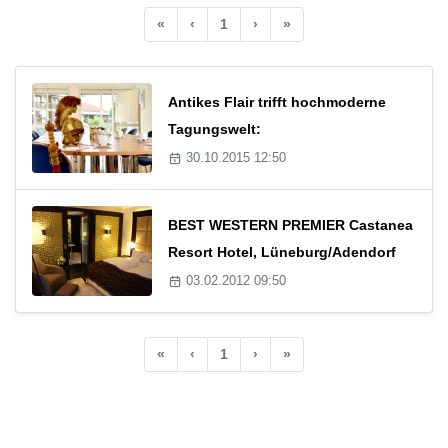
«
‹
1
›
»
Antikes Flair trifft hochmoderne
Tagungswelt:
30.10.2015 12:50
BEST WESTERN PREMIER Castanea
Resort Hotel, Lüneburg/Adendorf
03.02.2012 09:50
«
‹
1
›
»