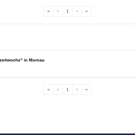
«
‹
1
›
»
szeitwoche" in Murnau
«
‹
1
›
»