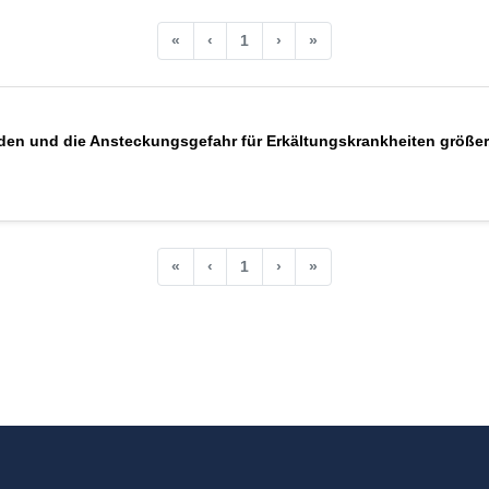
«
‹
1
›
»
den und die Ansteckungsgefahr für Erkältungskrankheiten größer.
«
‹
1
›
»