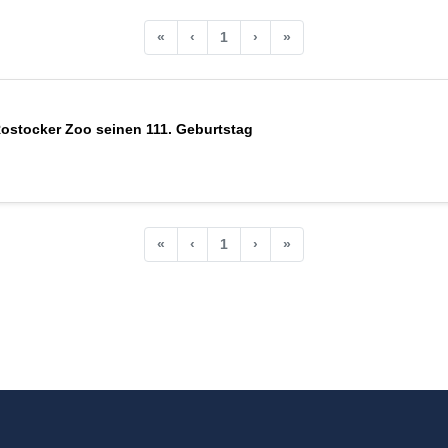
«
‹
1
›
»
 Rostocker Zoo seinen 111. Geburtstag
«
‹
1
›
»