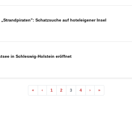
Strandpiraten”: Schatzsuche auf hoteleigener Insel
stsee in Schleswig-Holstein eröffnet
«
‹
1
2
3
4
›
»