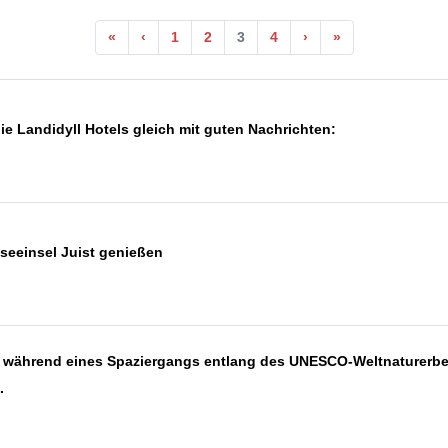
«
‹
1
2
3
4
›
»
die Landidyll Hotels gleich mit guten Nachrichten:
seeinsel Juist genießen
 während eines Spaziergangs entlang des UNESCO-Weltnaturerbes
.