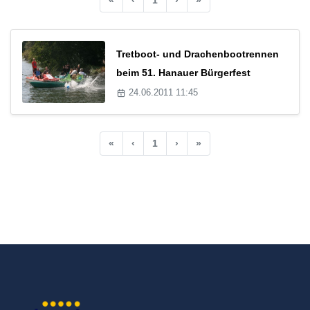
Tretboot- und Drachenbootrennen
beim 51. Hanauer Bürgerfest
24.06.2011 11:45
«
‹
1
›
»