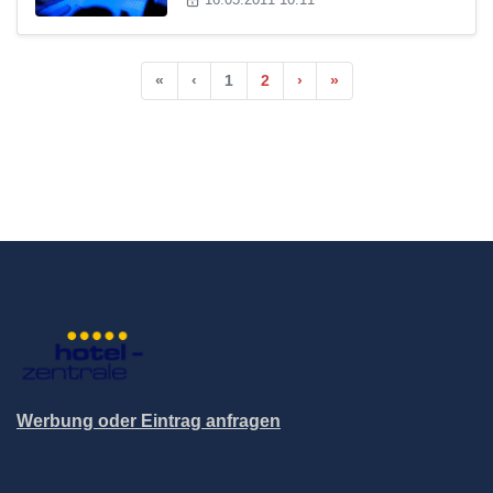
«
‹
1
2
›
»
Werbung oder Eintrag anfragen