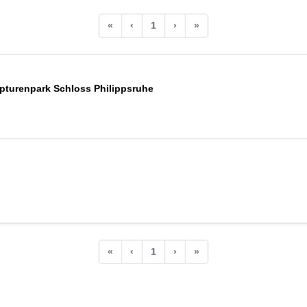
«
‹
1
›
»
pturenpark Schloss Philippsruhe
«
‹
1
›
»